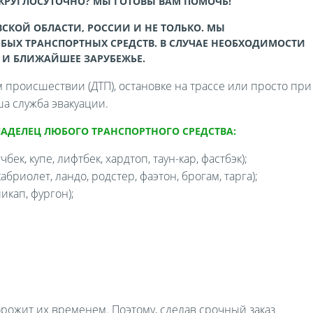
 КРУГЛОСУТОЧНО? МЫ ГОТОВЫ ВАМ ПОМОЧЬ!
СКОЙ ОБЛАСТИ, РОССИИ И НЕ ТОЛЬКО. МЫ
БЫХ ТРАНСПОРТНЫХ СРЕДСТВ. В СЛУЧАЕ НЕОБХОДИМОСТИ
 И БЛИЖАЙШЕЕ ЗАРУБЕЖЬЕ.
происшествии (ДТП), остановке на трассе или просто при
а служба эвакуации.
ЛАДЕЛЕЦ ЛЮБОГО ТРАНСПОРТНОГО СРЕДСТВА:
бек, купе, лифтбек, хардтоп, таун-кар, фастбэк);
бриолет, ландо, родстер, фаэтон, брогам, тарга);
икап, фургон);
орожит их временем. Поэтому, сделав срочный заказ