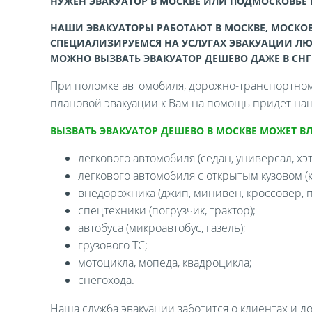
НУЖЕН ЭВАКУАТОР В МОСКВЕ ИЛИ ПОДМОСКОВЬЕ
НАШИ ЭВАКУАТОРЫ РАБОТАЮТ В МОСКВЕ, МОСКОВ
СПЕЦИАЛИЗИРУЕМСЯ НА УСЛУГАХ ЭВАКУАЦИИ ЛЮ
МОЖНО ВЫЗВАТЬ ЭВАКУАТОР ДЕШЕВО ДАЖЕ В СНГ
При поломке автомобиля, дорожно-транспортном 
плановой эвакуации к Вам на помощь придет наш
ВЫЗВАТЬ ЭВАКУАТОР ДЕШЕВО В МОСКВЕ МОЖЕТ В
легкового автомобиля (седан, универсал, хэтч
легкового автомобиля с открытым кузовом (ка
внедорожника (джип, минивен, кроссовер, п
спецтехники (погрузчик, трактор);
автобуса (микроавтобус, газель);
грузового ТС;
мотоцикла, мопеда, квадроцикла;
снегохода.
Наша служба эвакуации заботится о клиентах и д