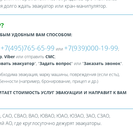
ся долго ждать эвакуатор или кран-манипулятор.
?
ЮБЫМ УДОБНЫМ ВАМ СПОСОБОМ:
+7(495)765-65-99
+7(939)000-19-99
:
или
;
p
,
Viber
или отправить
СМС
;
вать эвакуатор
", "
Задать вопрос
" или "
Заказать звонок
".
обходима эвакуация, марку машины, повреждения (если есть),
енности (например, бронирование, прицеп и др.)
ТАЕТ СТОИМОСТЬ УСЛУГ ЭВАКУАЦИИ И НАПРАВИТ К ВАМ
, САО, СВАО, ВАО, ЮВАО, ЮАО, ЮЗАО, ЗАО, СЗАО,
 АО, где круглосуточно дежурят эвакуаторы.