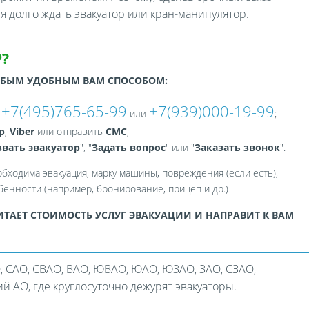
ся долго ждать эвакуатор или кран-манипулятор.
?
ЮБЫМ УДОБНЫМ ВАМ СПОСОБОМ:
+7(495)765-65-99
+7(939)000-19-99
:
или
;
p
,
Viber
или отправить
СМС
;
вать эвакуатор
", "
Задать вопрос
" или "
Заказать звонок
".
обходима эвакуация, марку машины, повреждения (если есть),
енности (например, бронирование, прицеп и др.)
ТАЕТ СТОИМОСТЬ УСЛУГ ЭВАКУАЦИИ И НАПРАВИТ К ВАМ
, САО, СВАО, ВАО, ЮВАО, ЮАО, ЮЗАО, ЗАО, СЗАО,
 АО, где круглосуточно дежурят эвакуаторы.