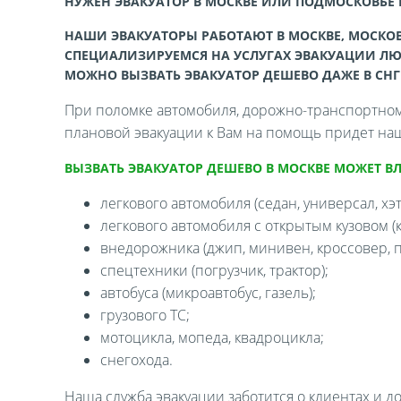
НУЖЕН ЭВАКУАТОР В МОСКВЕ ИЛИ ПОДМОСКОВЬЕ
НАШИ ЭВАКУАТОРЫ РАБОТАЮТ В МОСКВЕ, МОСКОВ
СПЕЦИАЛИЗИРУЕМСЯ НА УСЛУГАХ ЭВАКУАЦИИ ЛЮ
МОЖНО ВЫЗВАТЬ ЭВАКУАТОР ДЕШЕВО ДАЖЕ В СНГ
При поломке автомобиля, дорожно-транспортном 
плановой эвакуации к Вам на помощь придет наш
ВЫЗВАТЬ ЭВАКУАТОР ДЕШЕВО В МОСКВЕ МОЖЕТ В
легкового автомобиля (седан, универсал, хэтч
легкового автомобиля с открытым кузовом (ка
внедорожника (джип, минивен, кроссовер, п
спецтехники (погрузчик, трактор);
автобуса (микроавтобус, газель);
грузового ТС;
мотоцикла, мопеда, квадроцикла;
снегохода.
Наша служба эвакуации заботится о клиентах и д