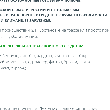
 КРУГЛОСУТОЧНО? МЫ ГОТОВЫ ВАМ ПОМОЧЬ!
СКОЙ ОБЛАСТИ, РОССИИ И НЕ ТОЛЬКО. МЫ
БЫХ ТРАНСПОРТНЫХ СРЕДСТВ. В СЛУЧАЕ НЕОБХОДИМОСТИ
 И БЛИЖАЙШЕЕ ЗАРУБЕЖЬЕ.
происшествии (ДТП), остановке на трассе или просто при
а служба эвакуации.
ЛАДЕЛЕЦ ЛЮБОГО ТРАНСПОРТНОГО СРЕДСТВА:
бек, купе, лифтбек, хардтоп, таун-кар, фастбэк);
бриолет, ландо, родстер, фаэтон, брогам, тарга);
икап, фургон);
орожит их временем. Поэтому, сделав срочный заказ