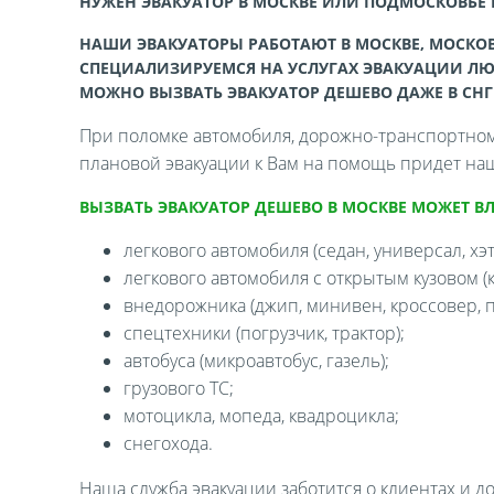
НУЖЕН ЭВАКУАТОР В МОСКВЕ ИЛИ ПОДМОСКОВЬЕ
НАШИ ЭВАКУАТОРЫ РАБОТАЮТ В МОСКВЕ, МОСКОВ
СПЕЦИАЛИЗИРУЕМСЯ НА УСЛУГАХ ЭВАКУАЦИИ ЛЮ
МОЖНО ВЫЗВАТЬ ЭВАКУАТОР ДЕШЕВО ДАЖЕ В СНГ
При поломке автомобиля, дорожно-транспортном 
плановой эвакуации к Вам на помощь придет наш
ВЫЗВАТЬ ЭВАКУАТОР ДЕШЕВО В МОСКВЕ МОЖЕТ В
легкового автомобиля (седан, универсал, хэтч
легкового автомобиля с открытым кузовом (ка
внедорожника (джип, минивен, кроссовер, п
спецтехники (погрузчик, трактор);
автобуса (микроавтобус, газель);
грузового ТС;
мотоцикла, мопеда, квадроцикла;
снегохода.
Наша служба эвакуации заботится о клиентах и д