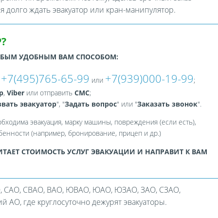
ся долго ждать эвакуатор или кран-манипулятор.
?
ЮБЫМ УДОБНЫМ ВАМ СПОСОБОМ:
+7(495)765-65-99
+7(939)000-19-99
:
или
;
p
,
Viber
или отправить
СМС
;
вать эвакуатор
", "
Задать вопрос
" или "
Заказать звонок
".
обходима эвакуация, марку машины, повреждения (если есть),
енности (например, бронирование, прицеп и др.)
ТАЕТ СТОИМОСТЬ УСЛУГ ЭВАКУАЦИИ И НАПРАВИТ К ВАМ
, САО, СВАО, ВАО, ЮВАО, ЮАО, ЮЗАО, ЗАО, СЗАО,
 АО, где круглосуточно дежурят эвакуаторы.