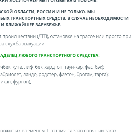
 КРУГЛОСУТОЧНО? МЫ ГОТОВЫ ВАМ ПОМОЧЬ!
СКОЙ ОБЛАСТИ, РОССИИ И НЕ ТОЛЬКО. МЫ
БЫХ ТРАНСПОРТНЫХ СРЕДСТВ. В СЛУЧАЕ НЕОБХОДИМОСТИ
 И БЛИЖАЙШЕЕ ЗАРУБЕЖЬЕ.
происшествии (ДТП), остановке на трассе или просто при
а служба эвакуации.
ЛАДЕЛЕЦ ЛЮБОГО ТРАНСПОРТНОГО СРЕДСТВА:
бек, купе, лифтбек, хардтоп, таун-кар, фастбэк);
бриолет, ландо, родстер, фаэтон, брогам, тарга);
икап, фургон);
орожит их временем. Поэтому, сделав срочный заказ