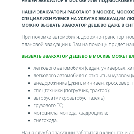
НУЖЕН ЭВАКУАТОР В МОСКВЕ ИЛИ ПОДМОСКОВЬЕ
НАШИ ЭВАКУАТОРЫ РАБОТАЮТ В МОСКВЕ, МОСКОВ
СПЕЦИАЛИЗИРУЕМСЯ НА УСЛУГАХ ЭВАКУАЦИИ ЛЮ
МОЖНО ВЫЗВАТЬ ЭВАКУАТОР ДЕШЕВО ДАЖЕ В СНГ
При поломке автомобиля, дорожно-транспортном 
плановой эвакуации к Вам на помощь придет наш
ВЫЗВАТЬ ЭВАКУАТОР ДЕШЕВО В МОСКВЕ МОЖЕТ В
легкового автомобиля (седан, универсал, хэтч
легкового автомобиля с открытым кузовом (ка
внедорожника (джип, минивен, кроссовер, п
спецтехники (погрузчик, трактор);
автобуса (микроавтобус, газель);
грузового ТС;
мотоцикла, мопеда, квадроцикла;
снегохода.
Наша служба эвакуации заботится о клиентах и д