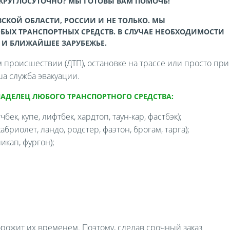
 КРУГЛОСУТОЧНО? МЫ ГОТОВЫ ВАМ ПОМОЧЬ!
СКОЙ ОБЛАСТИ, РОССИИ И НЕ ТОЛЬКО. МЫ
БЫХ ТРАНСПОРТНЫХ СРЕДСТВ. В СЛУЧАЕ НЕОБХОДИМОСТИ
 И БЛИЖАЙШЕЕ ЗАРУБЕЖЬЕ.
происшествии (ДТП), остановке на трассе или просто при
а служба эвакуации.
ЛАДЕЛЕЦ ЛЮБОГО ТРАНСПОРТНОГО СРЕДСТВА:
бек, купе, лифтбек, хардтоп, таун-кар, фастбэк);
бриолет, ландо, родстер, фаэтон, брогам, тарга);
икап, фургон);
орожит их временем. Поэтому, сделав срочный заказ