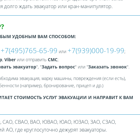
ся долго ждать эвакуатор или кран-манипулятор.
?
ЮБЫМ УДОБНЫМ ВАМ СПОСОБОМ:
+7(495)765-65-99
+7(939)000-19-99
:
или
;
p
,
Viber
или отправить
СМС
;
вать эвакуатор
", "
Задать вопрос
" или "
Заказать звонок
".
обходима эвакуация, марку машины, повреждения (если есть),
енности (например, бронирование, прицеп и др.)
ТАЕТ СТОИМОСТЬ УСЛУГ ЭВАКУАЦИИ И НАПРАВИТ К ВАМ
, САО, СВАО, ВАО, ЮВАО, ЮАО, ЮЗАО, ЗАО, СЗАО,
 АО, где круглосуточно дежурят эвакуаторы.