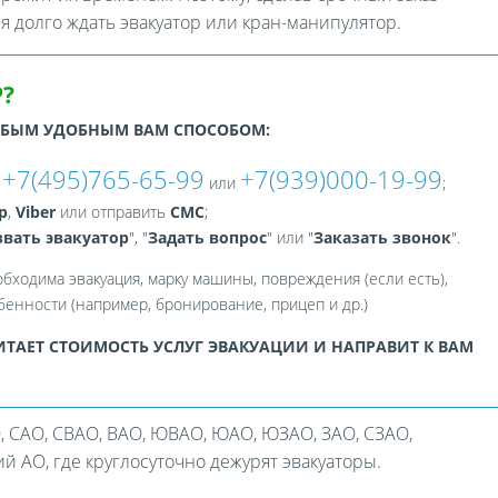
ся долго ждать эвакуатор или кран-манипулятор.
?
ЮБЫМ УДОБНЫМ ВАМ СПОСОБОМ:
+7(495)765-65-99
+7(939)000-19-99
:
или
;
p
,
Viber
или отправить
СМС
;
вать эвакуатор
", "
Задать вопрос
" или "
Заказать звонок
".
обходима эвакуация, марку машины, повреждения (если есть),
енности (например, бронирование, прицеп и др.)
ТАЕТ СТОИМОСТЬ УСЛУГ ЭВАКУАЦИИ И НАПРАВИТ К ВАМ
, САО, СВАО, ВАО, ЮВАО, ЮАО, ЮЗАО, ЗАО, СЗАО,
 АО, где круглосуточно дежурят эвакуаторы.