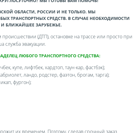
 КРУГЛОСУТОЧНО? МЫ ГОТОВЫ ВАМ ПОМОЧЬ!
СКОЙ ОБЛАСТИ, РОССИИ И НЕ ТОЛЬКО. МЫ
БЫХ ТРАНСПОРТНЫХ СРЕДСТВ. В СЛУЧАЕ НЕОБХОДИМОСТИ
 И БЛИЖАЙШЕЕ ЗАРУБЕЖЬЕ.
происшествии (ДТП), остановке на трассе или просто при
а служба эвакуации.
ЛАДЕЛЕЦ ЛЮБОГО ТРАНСПОРТНОГО СРЕДСТВА:
бек, купе, лифтбек, хардтоп, таун-кар, фастбэк);
бриолет, ландо, родстер, фаэтон, брогам, тарга);
икап, фургон);
орожит их временем. Поэтому, сделав срочный заказ