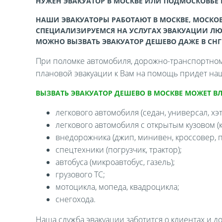
НУЖЕН ЭВАКУАТОР В МОСКВЕ ИЛИ ПОДМОСКОВЬЕ
НАШИ ЭВАКУАТОРЫ РАБОТАЮТ В МОСКВЕ, МОСКОВ
СПЕЦИАЛИЗИРУЕМСЯ НА УСЛУГАХ ЭВАКУАЦИИ ЛЮ
МОЖНО ВЫЗВАТЬ ЭВАКУАТОР ДЕШЕВО ДАЖЕ В СНГ
При поломке автомобиля, дорожно-транспортном 
плановой эвакуации к Вам на помощь придет наш
ВЫЗВАТЬ ЭВАКУАТОР ДЕШЕВО В МОСКВЕ МОЖЕТ В
легкового автомобиля (седан, универсал, хэтч
легкового автомобиля с открытым кузовом (ка
внедорожника (джип, минивен, кроссовер, п
спецтехники (погрузчик, трактор);
автобуса (микроавтобус, газель);
грузового ТС;
мотоцикла, мопеда, квадроцикла;
снегохода.
Наша служба эвакуации заботится о клиентах и д