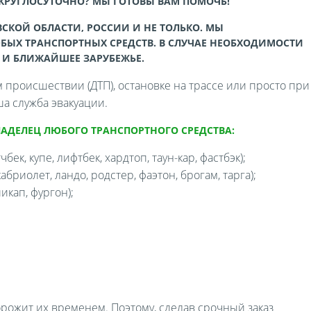
 КРУГЛОСУТОЧНО? МЫ ГОТОВЫ ВАМ ПОМОЧЬ!
СКОЙ ОБЛАСТИ, РОССИИ И НЕ ТОЛЬКО. МЫ
БЫХ ТРАНСПОРТНЫХ СРЕДСТВ. В СЛУЧАЕ НЕОБХОДИМОСТИ
 И БЛИЖАЙШЕЕ ЗАРУБЕЖЬЕ.
происшествии (ДТП), остановке на трассе или просто при
а служба эвакуации.
ЛАДЕЛЕЦ ЛЮБОГО ТРАНСПОРТНОГО СРЕДСТВА:
бек, купе, лифтбек, хардтоп, таун-кар, фастбэк);
бриолет, ландо, родстер, фаэтон, брогам, тарга);
икап, фургон);
орожит их временем. Поэтому, сделав срочный заказ