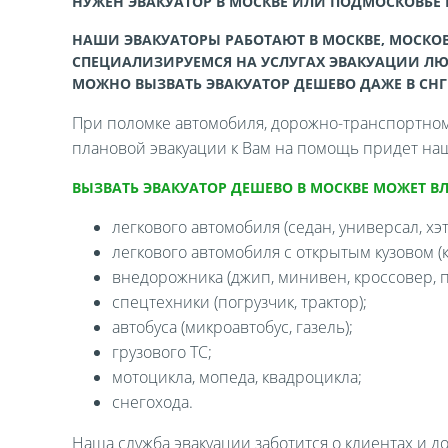
НУЖЕН ЭВАКУАТОР В МОСКВЕ ИЛИ ПОДМОСКОВЬЕ
НАШИ ЭВАКУАТОРЫ РАБОТАЮТ В МОСКВЕ, МОСКОВ
СПЕЦИАЛИЗИРУЕМСЯ НА УСЛУГАХ ЭВАКУАЦИИ ЛЮ
МОЖНО ВЫЗВАТЬ ЭВАКУАТОР ДЕШЕВО ДАЖЕ В СНГ
При поломке автомобиля, дорожно-транспортном 
плановой эвакуации к Вам на помощь придет наш
ВЫЗВАТЬ ЭВАКУАТОР ДЕШЕВО В МОСКВЕ МОЖЕТ В
легкового автомобиля (седан, универсал, хэтч
легкового автомобиля с открытым кузовом (ка
внедорожника (джип, минивен, кроссовер, п
спецтехники (погрузчик, трактор);
автобуса (микроавтобус, газель);
грузового ТС;
мотоцикла, мопеда, квадроцикла;
снегохода.
Наша служба эвакуации заботится о клиентах и д