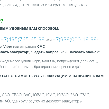
ся долго ждать эвакуатор или кран-манипулятор.
?
ЮБЫМ УДОБНЫМ ВАМ СПОСОБОМ:
+7(495)765-65-99
+7(939)000-19-99
:
или
;
p
,
Viber
или отправить
СМС
;
вать эвакуатор
", "
Задать вопрос
" или "
Заказать звонок
".
обходима эвакуация, марку машины, повреждения (если есть),
енности (например, бронирование, прицеп и др.)
ТАЕТ СТОИМОСТЬ УСЛУГ ЭВАКУАЦИИ И НАПРАВИТ К ВАМ
, САО, СВАО, ВАО, ЮВАО, ЮАО, ЮЗАО, ЗАО, СЗАО,
 АО, где круглосуточно дежурят эвакуаторы.