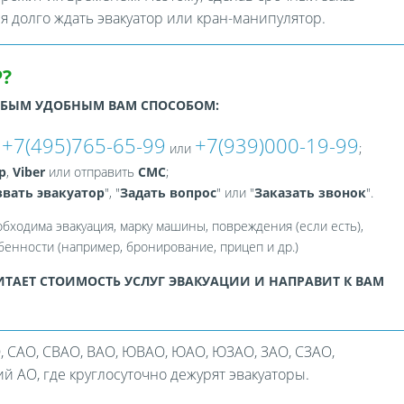
ся долго ждать эвакуатор или кран-манипулятор.
?
ЮБЫМ УДОБНЫМ ВАМ СПОСОБОМ:
+7(495)765-65-99
+7(939)000-19-99
:
или
;
p
,
Viber
или отправить
СМС
;
вать эвакуатор
", "
Задать вопрос
" или "
Заказать звонок
".
обходима эвакуация, марку машины, повреждения (если есть),
енности (например, бронирование, прицеп и др.)
ТАЕТ СТОИМОСТЬ УСЛУГ ЭВАКУАЦИИ И НАПРАВИТ К ВАМ
, САО, СВАО, ВАО, ЮВАО, ЮАО, ЮЗАО, ЗАО, СЗАО,
 АО, где круглосуточно дежурят эвакуаторы.