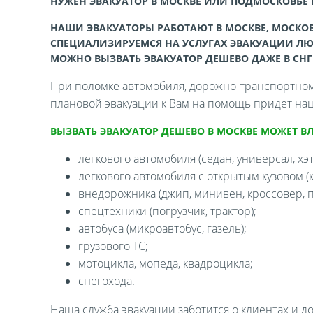
НУЖЕН ЭВАКУАТОР В МОСКВЕ ИЛИ ПОДМОСКОВЬЕ
НАШИ ЭВАКУАТОРЫ РАБОТАЮТ В МОСКВЕ, МОСКОВ
СПЕЦИАЛИЗИРУЕМСЯ НА УСЛУГАХ ЭВАКУАЦИИ ЛЮ
МОЖНО ВЫЗВАТЬ ЭВАКУАТОР ДЕШЕВО ДАЖЕ В СНГ
При поломке автомобиля, дорожно-транспортном 
плановой эвакуации к Вам на помощь придет наш
ВЫЗВАТЬ ЭВАКУАТОР ДЕШЕВО В МОСКВЕ МОЖЕТ В
легкового автомобиля (седан, универсал, хэтч
легкового автомобиля с открытым кузовом (ка
внедорожника (джип, минивен, кроссовер, п
спецтехники (погрузчик, трактор);
автобуса (микроавтобус, газель);
грузового ТС;
мотоцикла, мопеда, квадроцикла;
снегохода.
Наша служба эвакуации заботится о клиентах и д