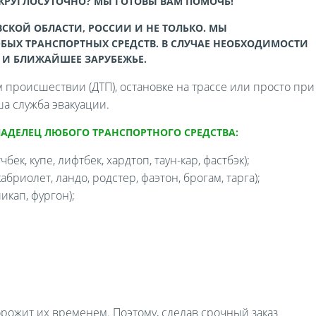
 КРУГЛОСУТОЧНО? МЫ ГОТОВЫ ВАМ ПОМОЧЬ!
СКОЙ ОБЛАСТИ, РОССИИ И НЕ ТОЛЬКО. МЫ
БЫХ ТРАНСПОРТНЫХ СРЕДСТВ. В СЛУЧАЕ НЕОБХОДИМОСТИ
 И БЛИЖАЙШЕЕ ЗАРУБЕЖЬЕ.
происшествии (ДТП), остановке на трассе или просто при
а служба эвакуации.
ЛАДЕЛЕЦ ЛЮБОГО ТРАНСПОРТНОГО СРЕДСТВА:
бек, купе, лифтбек, хардтоп, таун-кар, фастбэк);
бриолет, ландо, родстер, фаэтон, брогам, тарга);
икап, фургон);
орожит их временем. Поэтому, сделав срочный заказ