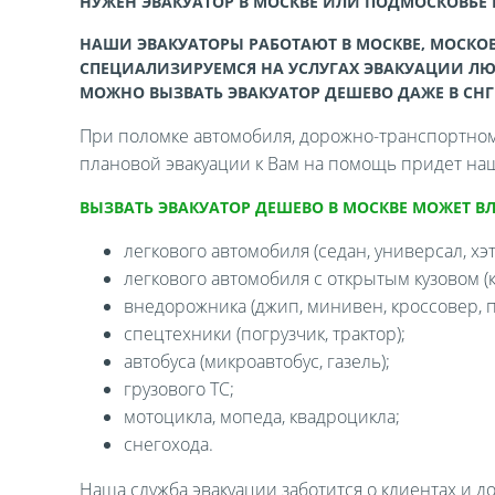
НУЖЕН ЭВАКУАТОР В МОСКВЕ ИЛИ ПОДМОСКОВЬЕ
НАШИ ЭВАКУАТОРЫ РАБОТАЮТ В МОСКВЕ, МОСКОВ
СПЕЦИАЛИЗИРУЕМСЯ НА УСЛУГАХ ЭВАКУАЦИИ ЛЮ
МОЖНО ВЫЗВАТЬ ЭВАКУАТОР ДЕШЕВО ДАЖЕ В СНГ
При поломке автомобиля, дорожно-транспортном 
плановой эвакуации к Вам на помощь придет наш
ВЫЗВАТЬ ЭВАКУАТОР ДЕШЕВО В МОСКВЕ МОЖЕТ В
легкового автомобиля (седан, универсал, хэтч
легкового автомобиля с открытым кузовом (ка
внедорожника (джип, минивен, кроссовер, п
спецтехники (погрузчик, трактор);
автобуса (микроавтобус, газель);
грузового ТС;
мотоцикла, мопеда, квадроцикла;
снегохода.
Наша служба эвакуации заботится о клиентах и д