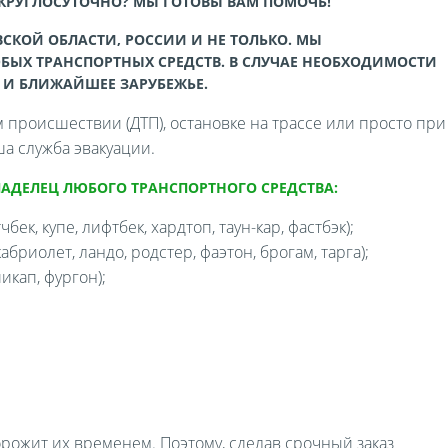
 КРУГЛОСУТОЧНО? МЫ ГОТОВЫ ВАМ ПОМОЧЬ!
СКОЙ ОБЛАСТИ, РОССИИ И НЕ ТОЛЬКО. МЫ
БЫХ ТРАНСПОРТНЫХ СРЕДСТВ. В СЛУЧАЕ НЕОБХОДИМОСТИ
 И БЛИЖАЙШЕЕ ЗАРУБЕЖЬЕ.
происшествии (ДТП), остановке на трассе или просто при
а служба эвакуации.
ЛАДЕЛЕЦ ЛЮБОГО ТРАНСПОРТНОГО СРЕДСТВА:
бек, купе, лифтбек, хардтоп, таун-кар, фастбэк);
бриолет, ландо, родстер, фаэтон, брогам, тарга);
икап, фургон);
орожит их временем. Поэтому, сделав срочный заказ