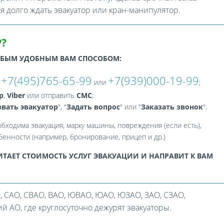
ся долго ждать эвакуатор или кран-манипулятор.
?
ЮБЫМ УДОБНЫМ ВАМ СПОСОБОМ:
+7(495)765-65-99
+7(939)000-19-99
:
или
;
p
,
Viber
или отправить
СМС
;
вать эвакуатор
", "
Задать вопрос
" или "
Заказать звонок
".
обходима эвакуация, марку машины, повреждения (если есть),
енности (например, бронирование, прицеп и др.)
ТАЕТ СТОИМОСТЬ УСЛУГ ЭВАКУАЦИИ И НАПРАВИТ К ВАМ
, САО, СВАО, ВАО, ЮВАО, ЮАО, ЮЗАО, ЗАО, СЗАО,
 АО, где круглосуточно дежурят эвакуаторы.