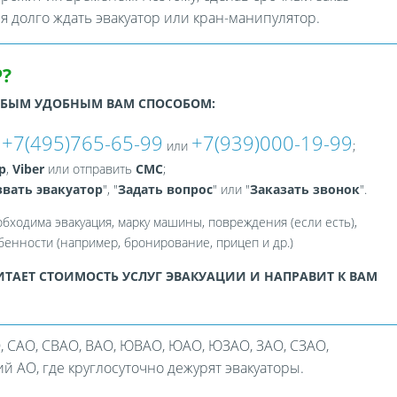
ся долго ждать эвакуатор или кран-манипулятор.
?
ЮБЫМ УДОБНЫМ ВАМ СПОСОБОМ:
+7(495)765-65-99
+7(939)000-19-99
:
или
;
p
,
Viber
или отправить
СМС
;
вать эвакуатор
", "
Задать вопрос
" или "
Заказать звонок
".
обходима эвакуация, марку машины, повреждения (если есть),
енности (например, бронирование, прицеп и др.)
ТАЕТ СТОИМОСТЬ УСЛУГ ЭВАКУАЦИИ И НАПРАВИТ К ВАМ
, САО, СВАО, ВАО, ЮВАО, ЮАО, ЮЗАО, ЗАО, СЗАО,
 АО, где круглосуточно дежурят эвакуаторы.