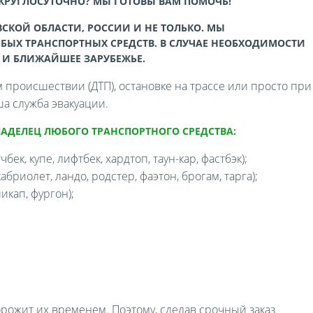
 КРУГЛОСУТОЧНО? МЫ ГОТОВЫ ВАМ ПОМОЧЬ!
СКОЙ ОБЛАСТИ, РОССИИ И НЕ ТОЛЬКО. МЫ
БЫХ ТРАНСПОРТНЫХ СРЕДСТВ. В СЛУЧАЕ НЕОБХОДИМОСТИ
 И БЛИЖАЙШЕЕ ЗАРУБЕЖЬЕ.
происшествии (ДТП), остановке на трассе или просто при
а служба эвакуации.
ЛАДЕЛЕЦ ЛЮБОГО ТРАНСПОРТНОГО СРЕДСТВА:
бек, купе, лифтбек, хардтоп, таун-кар, фастбэк);
бриолет, ландо, родстер, фаэтон, брогам, тарга);
икап, фургон);
орожит их временем. Поэтому, сделав срочный заказ