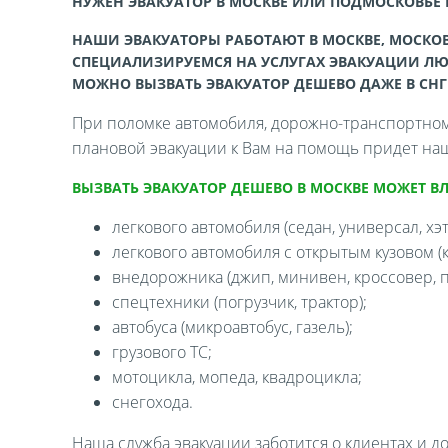
НУЖЕН ЭВАКУАТОР В МОСКВЕ ИЛИ ПОДМОСКОВЬЕ
НАШИ ЭВАКУАТОРЫ РАБОТАЮТ В МОСКВЕ, МОСКОВ
СПЕЦИАЛИЗИРУЕМСЯ НА УСЛУГАХ ЭВАКУАЦИИ ЛЮ
МОЖНО ВЫЗВАТЬ ЭВАКУАТОР ДЕШЕВО ДАЖЕ В СНГ
При поломке автомобиля, дорожно-транспортном 
плановой эвакуации к Вам на помощь придет наш
ВЫЗВАТЬ ЭВАКУАТОР ДЕШЕВО В МОСКВЕ МОЖЕТ В
легкового автомобиля (седан, универсал, хэтч
легкового автомобиля с открытым кузовом (ка
внедорожника (джип, минивен, кроссовер, п
спецтехники (погрузчик, трактор);
автобуса (микроавтобус, газель);
грузового ТС;
мотоцикла, мопеда, квадроцикла;
снегохода.
Наша служба эвакуации заботится о клиентах и д