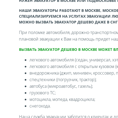
НУЖЕН ЭВАКУАТОР В МОСКВЕ ИЛИ ПОДМОСКОВЬЕ
НАШИ ЭВАКУАТОРЫ РАБОТАЮТ В МОСКВЕ, МОСКОВ
СПЕЦИАЛИЗИРУЕМСЯ НА УСЛУГАХ ЭВАКУАЦИИ ЛЮ
МОЖНО ВЫЗВАТЬ ЭВАКУАТОР ДЕШЕВО ДАЖЕ В СНГ
При поломке автомобиля, дорожно-транспортном 
плановой эвакуации к Вам на помощь придет наш
ВЫЗВАТЬ ЭВАКУАТОР ДЕШЕВО В МОСКВЕ МОЖЕТ В
легкового автомобиля (седан, универсал, хэтч
легкового автомобиля с открытым кузовом (ка
внедорожника (джип, минивен, кроссовер, п
спецтехники (погрузчик, трактор);
автобуса (микроавтобус, газель);
грузового ТС;
мотоцикла, мопеда, квадроцикла;
снегохода.
Наша служба эвакуации заботится о клиентах и д