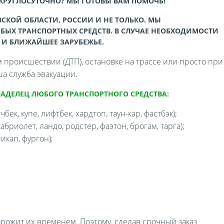
 КРУГЛОСУТОЧНО? МЫ ГОТОВЫ ВАМ ПОМОЧЬ!
СКОЙ ОБЛАСТИ, РОССИИ И НЕ ТОЛЬКО. МЫ
БЫХ ТРАНСПОРТНЫХ СРЕДСТВ. В СЛУЧАЕ НЕОБХОДИМОСТИ
 И БЛИЖАЙШЕЕ ЗАРУБЕЖЬЕ.
происшествии (ДТП), остановке на трассе или просто при
а служба эвакуации.
ЛАДЕЛЕЦ ЛЮБОГО ТРАНСПОРТНОГО СРЕДСТВА:
бек, купе, лифтбек, хардтоп, таун-кар, фастбэк);
бриолет, ландо, родстер, фаэтон, брогам, тарга);
икап, фургон);
орожит их временем. Поэтому, сделав срочный заказ