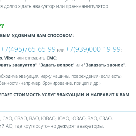
ся долго ждать эвакуатор или кран-манипулятор.
?
ЮБЫМ УДОБНЫМ ВАМ СПОСОБОМ:
+7(495)765-65-99
+7(939)000-19-99
:
или
;
p
,
Viber
или отправить
СМС
;
вать эвакуатор
", "
Задать вопрос
" или "
Заказать звонок
".
обходима эвакуация, марку машины, повреждения (если есть),
енности (например, бронирование, прицеп и др.)
ТАЕТ СТОИМОСТЬ УСЛУГ ЭВАКУАЦИИ И НАПРАВИТ К ВАМ
, САО, СВАО, ВАО, ЮВАО, ЮАО, ЮЗАО, ЗАО, СЗАО,
 АО, где круглосуточно дежурят эвакуаторы.