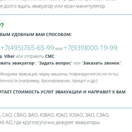
ся долго ждать эвакуатор или кран-манипулятор.
?
ЮБЫМ УДОБНЫМ ВАМ СПОСОБОМ:
+7(495)765-65-99
+7(939)000-19-99
:
или
;
p
,
Viber
или отправить
СМС
;
вать эвакуатор
", "
Задать вопрос
" или "
Заказать звонок
".
обходима эвакуация, марку машины, повреждения (если есть),
енности (например, бронирование, прицеп и др.)
ТАЕТ СТОИМОСТЬ УСЛУГ ЭВАКУАЦИИ И НАПРАВИТ К ВАМ
, САО, СВАО, ВАО, ЮВАО, ЮАО, ЮЗАО, ЗАО, СЗАО,
 АО, где круглосуточно дежурят эвакуаторы.