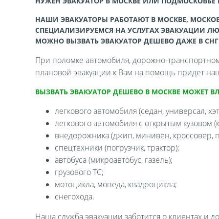
НУЖЕН ЭВАКУАТОР В МОСКВЕ ИЛИ ПОДМОСКОВЬЕ
НАШИ ЭВАКУАТОРЫ РАБОТАЮТ В МОСКВЕ, МОСКОВ
СПЕЦИАЛИЗИРУЕМСЯ НА УСЛУГАХ ЭВАКУАЦИИ ЛЮ
МОЖНО ВЫЗВАТЬ ЭВАКУАТОР ДЕШЕВО ДАЖЕ В СНГ
При поломке автомобиля, дорожно-транспортном 
плановой эвакуации к Вам на помощь придет наш
ВЫЗВАТЬ ЭВАКУАТОР ДЕШЕВО В МОСКВЕ МОЖЕТ В
легкового автомобиля (седан, универсал, хэтч
легкового автомобиля с открытым кузовом (ка
внедорожника (джип, минивен, кроссовер, п
спецтехники (погрузчик, трактор);
автобуса (микроавтобус, газель);
грузового ТС;
мотоцикла, мопеда, квадроцикла;
снегохода.
Наша служба эвакуации заботится о клиентах и д