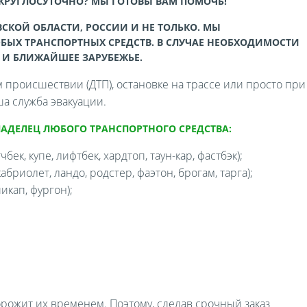
 КРУГЛОСУТОЧНО? МЫ ГОТОВЫ ВАМ ПОМОЧЬ!
СКОЙ ОБЛАСТИ, РОССИИ И НЕ ТОЛЬКО. МЫ
БЫХ ТРАНСПОРТНЫХ СРЕДСТВ. В СЛУЧАЕ НЕОБХОДИМОСТИ
 И БЛИЖАЙШЕЕ ЗАРУБЕЖЬЕ.
происшествии (ДТП), остановке на трассе или просто при
а служба эвакуации.
ЛАДЕЛЕЦ ЛЮБОГО ТРАНСПОРТНОГО СРЕДСТВА:
бек, купе, лифтбек, хардтоп, таун-кар, фастбэк);
бриолет, ландо, родстер, фаэтон, брогам, тарга);
икап, фургон);
орожит их временем. Поэтому, сделав срочный заказ