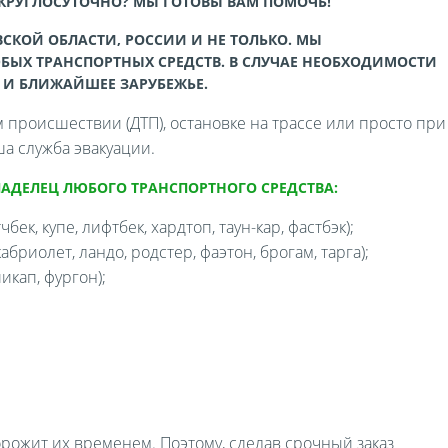
 КРУГЛОСУТОЧНО? МЫ ГОТОВЫ ВАМ ПОМОЧЬ!
СКОЙ ОБЛАСТИ, РОССИИ И НЕ ТОЛЬКО. МЫ
БЫХ ТРАНСПОРТНЫХ СРЕДСТВ. В СЛУЧАЕ НЕОБХОДИМОСТИ
 И БЛИЖАЙШЕЕ ЗАРУБЕЖЬЕ.
происшествии (ДТП), остановке на трассе или просто при
а служба эвакуации.
ЛАДЕЛЕЦ ЛЮБОГО ТРАНСПОРТНОГО СРЕДСТВА:
бек, купе, лифтбек, хардтоп, таун-кар, фастбэк);
бриолет, ландо, родстер, фаэтон, брогам, тарга);
икап, фургон);
орожит их временем. Поэтому, сделав срочный заказ