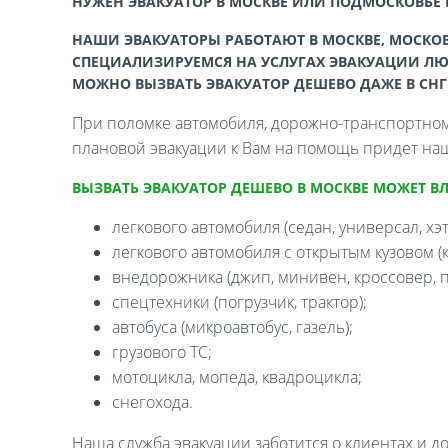
НУЖЕН ЭВАКУАТОР В МОСКВЕ ИЛИ ПОДМОСКОВЬЕ
НАШИ ЭВАКУАТОРЫ РАБОТАЮТ В МОСКВЕ, МОСКОВ
СПЕЦИАЛИЗИРУЕМСЯ НА УСЛУГАХ ЭВАКУАЦИИ ЛЮ
МОЖНО ВЫЗВАТЬ ЭВАКУАТОР ДЕШЕВО ДАЖЕ В СНГ
При поломке автомобиля, дорожно-транспортном 
плановой эвакуации к Вам на помощь придет наш
ВЫЗВАТЬ ЭВАКУАТОР ДЕШЕВО В МОСКВЕ МОЖЕТ В
легкового автомобиля (седан, универсал, хэтч
легкового автомобиля с открытым кузовом (ка
внедорожника (джип, минивен, кроссовер, п
спецтехники (погрузчик, трактор);
автобуса (микроавтобус, газель);
грузового ТС;
мотоцикла, мопеда, квадроцикла;
снегохода.
Наша служба эвакуации заботится о клиентах и д