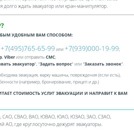
ся долго ждать эвакуатор или кран-манипулятор.
?
ЮБЫМ УДОБНЫМ ВАМ СПОСОБОМ:
+7(495)765-65-99
+7(939)000-19-99
:
или
;
p
,
Viber
или отправить
СМС
;
вать эвакуатор
", "
Задать вопрос
" или "
Заказать звонок
".
обходима эвакуация, марку машины, повреждения (если есть),
енности (например, бронирование, прицеп и др.)
ТАЕТ СТОИМОСТЬ УСЛУГ ЭВАКУАЦИИ И НАПРАВИТ К ВАМ
, САО, СВАО, ВАО, ЮВАО, ЮАО, ЮЗАО, ЗАО, СЗАО,
 АО, где круглосуточно дежурят эвакуаторы.