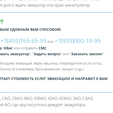
ся долго ждать эвакуатор или кран-манипулятор.
?
ЮБЫМ УДОБНЫМ ВАМ СПОСОБОМ:
+7(495)765-65-99
+7(939)000-19-99
:
или
;
p
,
Viber
или отправить
СМС
;
вать эвакуатор
", "
Задать вопрос
" или "
Заказать звонок
".
обходима эвакуация, марку машины, повреждения (если есть),
енности (например, бронирование, прицеп и др.)
ТАЕТ СТОИМОСТЬ УСЛУГ ЭВАКУАЦИИ И НАПРАВИТ К ВАМ
, САО, СВАО, ВАО, ЮВАО, ЮАО, ЮЗАО, ЗАО, СЗАО,
 АО, где круглосуточно дежурят эвакуаторы.