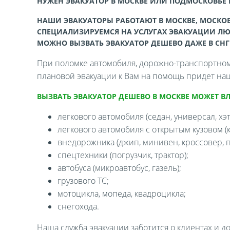
НУЖЕН ЭВАКУАТОР В МОСКВЕ ИЛИ ПОДМОСКОВЬЕ
НАШИ ЭВАКУАТОРЫ РАБОТАЮТ В МОСКВЕ, МОСКОВ
СПЕЦИАЛИЗИРУЕМСЯ НА УСЛУГАХ ЭВАКУАЦИИ ЛЮ
МОЖНО ВЫЗВАТЬ ЭВАКУАТОР ДЕШЕВО ДАЖЕ В СНГ
При поломке автомобиля, дорожно-транспортном 
плановой эвакуации к Вам на помощь придет наш
ВЫЗВАТЬ ЭВАКУАТОР ДЕШЕВО В МОСКВЕ МОЖЕТ В
легкового автомобиля (седан, универсал, хэтч
легкового автомобиля с открытым кузовом (ка
внедорожника (джип, минивен, кроссовер, п
спецтехники (погрузчик, трактор);
автобуса (микроавтобус, газель);
грузового ТС;
мотоцикла, мопеда, квадроцикла;
снегохода.
Наша служба эвакуации заботится о клиентах и д