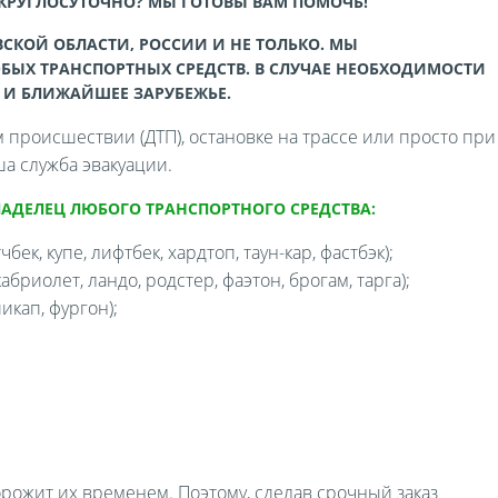
 КРУГЛОСУТОЧНО? МЫ ГОТОВЫ ВАМ ПОМОЧЬ!
СКОЙ ОБЛАСТИ, РОССИИ И НЕ ТОЛЬКО. МЫ
БЫХ ТРАНСПОРТНЫХ СРЕДСТВ. В СЛУЧАЕ НЕОБХОДИМОСТИ
 И БЛИЖАЙШЕЕ ЗАРУБЕЖЬЕ.
происшествии (ДТП), остановке на трассе или просто при
а служба эвакуации.
ЛАДЕЛЕЦ ЛЮБОГО ТРАНСПОРТНОГО СРЕДСТВА:
бек, купе, лифтбек, хардтоп, таун-кар, фастбэк);
бриолет, ландо, родстер, фаэтон, брогам, тарга);
икап, фургон);
орожит их временем. Поэтому, сделав срочный заказ