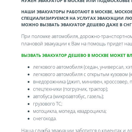
НУЖЕН ЭВАКУАТОР В МОСКВЕ ИЛИ ПОДМОСКОВЬЕ
НАШИ ЭВАКУАТОРЫ РАБОТАЮТ В МОСКВЕ, МОСКОВ
СПЕЦИАЛИЗИРУЕМСЯ НА УСЛУГАХ ЭВАКУАЦИИ ЛЮ
МОЖНО ВЫЗВАТЬ ЭВАКУАТОР ДЕШЕВО ДАЖЕ В СНГ
При поломке автомобиля, дорожно-транспортном 
плановой эвакуации к Вам на помощь придет наш
ВЫЗВАТЬ ЭВАКУАТОР ДЕШЕВО В МОСКВЕ МОЖЕТ В
легкового автомобиля (седан, универсал, хэтч
легкового автомобиля с открытым кузовом (ка
внедорожника (джип, минивен, кроссовер, п
спецтехники (погрузчик, трактор);
автобуса (микроавтобус, газель);
грузового ТС;
мотоцикла, мопеда, квадроцикла;
снегохода.
Наша служба эвакуации заботится о клиентах и д