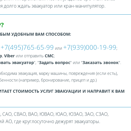
ся долго ждать эвакуатор или кран-манипулятор.
?
ЮБЫМ УДОБНЫМ ВАМ СПОСОБОМ:
+7(495)765-65-99
+7(939)000-19-99
:
или
;
p
,
Viber
или отправить
СМС
;
вать эвакуатор
", "
Задать вопрос
" или "
Заказать звонок
".
обходима эвакуация, марку машины, повреждения (если есть),
енности (например, бронирование, прицеп и др.)
ТАЕТ СТОИМОСТЬ УСЛУГ ЭВАКУАЦИИ И НАПРАВИТ К ВАМ
, САО, СВАО, ВАО, ЮВАО, ЮАО, ЮЗАО, ЗАО, СЗАО,
 АО, где круглосуточно дежурят эвакуаторы.