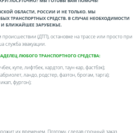
 КРУГЛОСУТОЧНО? МЫ ГОТОВЫ ВАМ ПОМОЧЬ!
СКОЙ ОБЛАСТИ, РОССИИ И НЕ ТОЛЬКО. МЫ
БЫХ ТРАНСПОРТНЫХ СРЕДСТВ. В СЛУЧАЕ НЕОБХОДИМОСТИ
 И БЛИЖАЙШЕЕ ЗАРУБЕЖЬЕ.
происшествии (ДТП), остановке на трассе или просто при
а служба эвакуации.
ЛАДЕЛЕЦ ЛЮБОГО ТРАНСПОРТНОГО СРЕДСТВА:
бек, купе, лифтбек, хардтоп, таун-кар, фастбэк);
бриолет, ландо, родстер, фаэтон, брогам, тарга);
икап, фургон);
орожит их временем. Поэтому, сделав срочный заказ