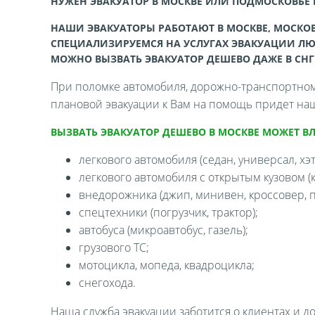
НУЖЕН ЭВАКУАТОР В МОСКВЕ ИЛИ ПОДМОСКОВЬЕ
НАШИ ЭВАКУАТОРЫ РАБОТАЮТ В МОСКВЕ, МОСКОВ
СПЕЦИАЛИЗИРУЕМСЯ НА УСЛУГАХ ЭВАКУАЦИИ ЛЮ
МОЖНО ВЫЗВАТЬ ЭВАКУАТОР ДЕШЕВО ДАЖЕ В СНГ
При поломке автомобиля, дорожно-транспортном 
плановой эвакуации к Вам на помощь придет наш
ВЫЗВАТЬ ЭВАКУАТОР ДЕШЕВО В МОСКВЕ МОЖЕТ В
легкового автомобиля (седан, универсал, хэтч
легкового автомобиля с открытым кузовом (ка
внедорожника (джип, минивен, кроссовер, п
спецтехники (погрузчик, трактор);
автобуса (микроавтобус, газель);
грузового ТС;
мотоцикла, мопеда, квадроцикла;
снегохода.
Наша служба эвакуации заботится о клиентах и д