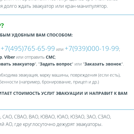
ся долго ждать эвакуатор или кран-манипулятор.
?
ЮБЫМ УДОБНЫМ ВАМ СПОСОБОМ:
+7(495)765-65-99
+7(939)000-19-99
:
или
;
p
,
Viber
или отправить
СМС
;
вать эвакуатор
", "
Задать вопрос
" или "
Заказать звонок
".
обходима эвакуация, марку машины, повреждения (если есть),
енности (например, бронирование, прицеп и др.)
ТАЕТ СТОИМОСТЬ УСЛУГ ЭВАКУАЦИИ И НАПРАВИТ К ВАМ
, САО, СВАО, ВАО, ЮВАО, ЮАО, ЮЗАО, ЗАО, СЗАО,
 АО, где круглосуточно дежурят эвакуаторы.