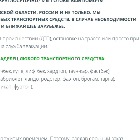
 КРУГЛОСУТОЧНО? МЫ ГОТОВЫ ВАМ ПОМОЧЬ!
СКОЙ ОБЛАСТИ, РОССИИ И НЕ ТОЛЬКО. МЫ
БЫХ ТРАНСПОРТНЫХ СРЕДСТВ. В СЛУЧАЕ НЕОБХОДИМОСТИ
 И БЛИЖАЙШЕЕ ЗАРУБЕЖЬЕ.
происшествии (ДТП), остановке на трассе или просто при
а служба эвакуации.
ЛАДЕЛЕЦ ЛЮБОГО ТРАНСПОРТНОГО СРЕДСТВА:
бек, купе, лифтбек, хардтоп, таун-кар, фастбэк);
бриолет, ландо, родстер, фаэтон, брогам, тарга);
икап, фургон);
орожит их временем. Поэтому, сделав срочный заказ