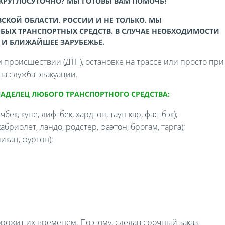
 КРУГЛОСУТОЧНО? МЫ ГОТОВЫ ВАМ ПОМОЧЬ!
СКОЙ ОБЛАСТИ, РОССИИ И НЕ ТОЛЬКО. МЫ
БЫХ ТРАНСПОРТНЫХ СРЕДСТВ. В СЛУЧАЕ НЕОБХОДИМОСТИ
 И БЛИЖАЙШЕЕ ЗАРУБЕЖЬЕ.
происшествии (ДТП), остановке на трассе или просто при
а служба эвакуации.
ЛАДЕЛЕЦ ЛЮБОГО ТРАНСПОРТНОГО СРЕДСТВА:
бек, купе, лифтбек, хардтоп, таун-кар, фастбэк);
бриолет, ландо, родстер, фаэтон, брогам, тарга);
икап, фургон);
орожит их временем. Поэтому, сделав срочный заказ