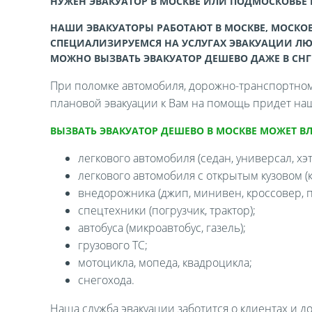
НУЖЕН ЭВАКУАТОР В МОСКВЕ ИЛИ ПОДМОСКОВЬЕ
НАШИ ЭВАКУАТОРЫ РАБОТАЮТ В МОСКВЕ, МОСКОВ
СПЕЦИАЛИЗИРУЕМСЯ НА УСЛУГАХ ЭВАКУАЦИИ ЛЮ
МОЖНО ВЫЗВАТЬ ЭВАКУАТОР ДЕШЕВО ДАЖЕ В СНГ
При поломке автомобиля, дорожно-транспортном 
плановой эвакуации к Вам на помощь придет наш
ВЫЗВАТЬ ЭВАКУАТОР ДЕШЕВО В МОСКВЕ МОЖЕТ В
легкового автомобиля (седан, универсал, хэтч
легкового автомобиля с открытым кузовом (ка
внедорожника (джип, минивен, кроссовер, п
спецтехники (погрузчик, трактор);
автобуса (микроавтобус, газель);
грузового ТС;
мотоцикла, мопеда, квадроцикла;
снегохода.
Наша служба эвакуации заботится о клиентах и д