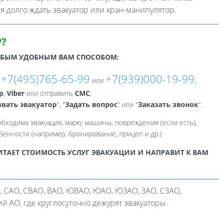
ся долго ждать эвакуатор или кран-манипулятор.
?
ЮБЫМ УДОБНЫМ ВАМ СПОСОБОМ:
+7(495)765-65-99
+7(939)000-19-99
:
или
;
p
,
Viber
или отправить
СМС
;
вать эвакуатор
", "
Задать вопрос
" или "
Заказать звонок
".
обходима эвакуация, марку машины, повреждения (если есть),
енности (например, бронирование, прицеп и др.)
ТАЕТ СТОИМОСТЬ УСЛУГ ЭВАКУАЦИИ И НАПРАВИТ К ВАМ
, САО, СВАО, ВАО, ЮВАО, ЮАО, ЮЗАО, ЗАО, СЗАО,
 АО, где круглосуточно дежурят эвакуаторы.