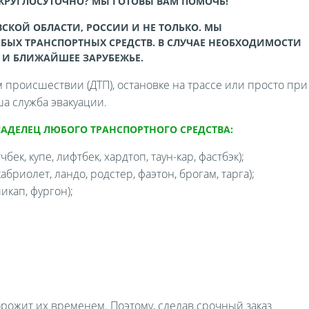
 КРУГЛОСУТОЧНО? МЫ ГОТОВЫ ВАМ ПОМОЧЬ!
СКОЙ ОБЛАСТИ, РОССИИ И НЕ ТОЛЬКО. МЫ
БЫХ ТРАНСПОРТНЫХ СРЕДСТВ. В СЛУЧАЕ НЕОБХОДИМОСТИ
 И БЛИЖАЙШЕЕ ЗАРУБЕЖЬЕ.
происшествии (ДТП), остановке на трассе или просто при
а служба эвакуации.
ЛАДЕЛЕЦ ЛЮБОГО ТРАНСПОРТНОГО СРЕДСТВА:
бек, купе, лифтбек, хардтоп, таун-кар, фастбэк);
бриолет, ландо, родстер, фаэтон, брогам, тарга);
икап, фургон);
орожит их временем. Поэтому, сделав срочный заказ