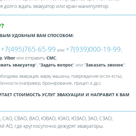
ся долго ждать эвакуатор или кран-манипулятор.
?
ЮБЫМ УДОБНЫМ ВАМ СПОСОБОМ:
+7(495)765-65-99
+7(939)000-19-99
:
или
;
p
,
Viber
или отправить
СМС
;
вать эвакуатор
", "
Задать вопрос
" или "
Заказать звонок
".
обходима эвакуация, марку машины, повреждения (если есть),
енности (например, бронирование, прицеп и др.)
ТАЕТ СТОИМОСТЬ УСЛУГ ЭВАКУАЦИИ И НАПРАВИТ К ВАМ
, САО, СВАО, ВАО, ЮВАО, ЮАО, ЮЗАО, ЗАО, СЗАО,
 АО, где круглосуточно дежурят эвакуаторы.