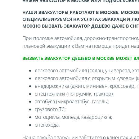
НУЖЕН ЭВАКУАТОР В МОСКВЕ ИЛИ ПОДМОСКОВЬЕ
НАШИ ЭВАКУАТОРЫ РАБОТАЮТ В МОСКВЕ, МОСКОВ
СПЕЦИАЛИЗИРУЕМСЯ НА УСЛУГАХ ЭВАКУАЦИИ ЛЮ
МОЖНО ВЫЗВАТЬ ЭВАКУАТОР ДЕШЕВО ДАЖЕ В СНГ
При поломке автомобиля, дорожно-транспортном 
плановой эвакуации к Вам на помощь придет наш
ВЫЗВАТЬ ЭВАКУАТОР ДЕШЕВО В МОСКВЕ МОЖЕТ В
легкового автомобиля (седан, универсал, хэтч
легкового автомобиля с открытым кузовом (ка
внедорожника (джип, минивен, кроссовер, п
спецтехники (погрузчик, трактор);
автобуса (микроавтобус, газель);
грузового ТС;
мотоцикла, мопеда, квадроцикла;
снегохода.
Наша служба эвакуации заботится о клиентах и д