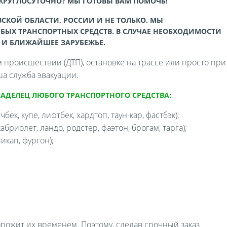
 КРУГЛОСУТОЧНО? МЫ ГОТОВЫ ВАМ ПОМОЧЬ!
СКОЙ ОБЛАСТИ, РОССИИ И НЕ ТОЛЬКО. МЫ
БЫХ ТРАНСПОРТНЫХ СРЕДСТВ. В СЛУЧАЕ НЕОБХОДИМОСТИ
 И БЛИЖАЙШЕЕ ЗАРУБЕЖЬЕ.
происшествии (ДТП), остановке на трассе или просто при
а служба эвакуации.
ЛАДЕЛЕЦ ЛЮБОГО ТРАНСПОРТНОГО СРЕДСТВА:
бек, купе, лифтбек, хардтоп, таун-кар, фастбэк);
бриолет, ландо, родстер, фаэтон, брогам, тарга);
икап, фургон);
орожит их временем. Поэтому, сделав срочный заказ