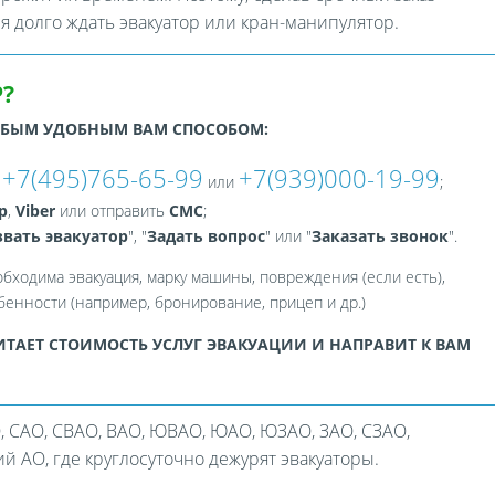
ся долго ждать эвакуатор или кран-манипулятор.
?
ЮБЫМ УДОБНЫМ ВАМ СПОСОБОМ:
+7(495)765-65-99
+7(939)000-19-99
:
или
;
p
,
Viber
или отправить
СМС
;
вать эвакуатор
", "
Задать вопрос
" или "
Заказать звонок
".
обходима эвакуация, марку машины, повреждения (если есть),
енности (например, бронирование, прицеп и др.)
ТАЕТ СТОИМОСТЬ УСЛУГ ЭВАКУАЦИИ И НАПРАВИТ К ВАМ
, САО, СВАО, ВАО, ЮВАО, ЮАО, ЮЗАО, ЗАО, СЗАО,
 АО, где круглосуточно дежурят эвакуаторы.