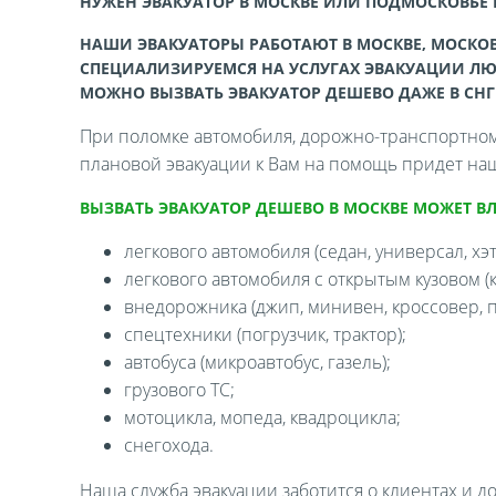
НУЖЕН ЭВАКУАТОР В МОСКВЕ ИЛИ ПОДМОСКОВЬЕ
НАШИ ЭВАКУАТОРЫ РАБОТАЮТ В МОСКВЕ, МОСКОВ
СПЕЦИАЛИЗИРУЕМСЯ НА УСЛУГАХ ЭВАКУАЦИИ ЛЮ
МОЖНО ВЫЗВАТЬ ЭВАКУАТОР ДЕШЕВО ДАЖЕ В СНГ
При поломке автомобиля, дорожно-транспортном 
плановой эвакуации к Вам на помощь придет наш
ВЫЗВАТЬ ЭВАКУАТОР ДЕШЕВО В МОСКВЕ МОЖЕТ В
легкового автомобиля (седан, универсал, хэтч
легкового автомобиля с открытым кузовом (ка
внедорожника (джип, минивен, кроссовер, п
спецтехники (погрузчик, трактор);
автобуса (микроавтобус, газель);
грузового ТС;
мотоцикла, мопеда, квадроцикла;
снегохода.
Наша служба эвакуации заботится о клиентах и д