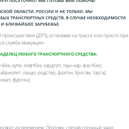
 КРУГЛОСУТОЧНО? МЫ ГОТОВЫ ВАМ ПОМОЧЬ!
СКОЙ ОБЛАСТИ, РОССИИ И НЕ ТОЛЬКО. МЫ
БЫХ ТРАНСПОРТНЫХ СРЕДСТВ. В СЛУЧАЕ НЕОБХОДИМОСТИ
 И БЛИЖАЙШЕЕ ЗАРУБЕЖЬЕ.
происшествии (ДТП), остановке на трассе или просто при
а служба эвакуации.
ЛАДЕЛЕЦ ЛЮБОГО ТРАНСПОРТНОГО СРЕДСТВА:
бек, купе, лифтбек, хардтоп, таун-кар, фастбэк);
бриолет, ландо, родстер, фаэтон, брогам, тарга);
икап, фургон);
орожит их временем. Поэтому, сделав срочный заказ