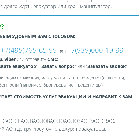
ся долго ждать эвакуатор или кран-манипулятор.
?
ЮБЫМ УДОБНЫМ ВАМ СПОСОБОМ:
+7(495)765-65-99
+7(939)000-19-99
:
или
;
p
,
Viber
или отправить
СМС
;
вать эвакуатор
", "
Задать вопрос
" или "
Заказать звонок
".
обходима эвакуация, марку машины, повреждения (если есть),
енности (например, бронирование, прицеп и др.)
ТАЕТ СТОИМОСТЬ УСЛУГ ЭВАКУАЦИИ И НАПРАВИТ К ВАМ
, САО, СВАО, ВАО, ЮВАО, ЮАО, ЮЗАО, ЗАО, СЗАО,
 АО, где круглосуточно дежурят эвакуаторы.