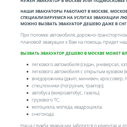
НУЖЕН ЭВАКУАТОР В МОСКВЕ ИЛИ ПОДМОСКОВЬЕ
НАШИ ЭВАКУАТОРЫ РАБОТАЮТ В МОСКВЕ, МОСКОВ
СПЕЦИАЛИЗИРУЕМСЯ НА УСЛУГАХ ЭВАКУАЦИИ ЛЮ
МОЖНО ВЫЗВАТЬ ЭВАКУАТОР ДЕШЕВО ДАЖЕ В СНГ
При поломке автомобиля, дорожно-транспортном 
плановой эвакуации к Вам на помощь придет наш
ВЫЗВАТЬ ЭВАКУАТОР ДЕШЕВО В МОСКВЕ МОЖЕТ В
легкового автомобиля (седан, универсал, хэтч
легкового автомобиля с открытым кузовом (ка
внедорожника (джип, минивен, кроссовер, п
спецтехники (погрузчик, трактор);
автобуса (микроавтобус, газель);
грузового ТС;
мотоцикла, мопеда, квадроцикла;
снегохода.
Наша служба эвакуации заботится о клиентах и д