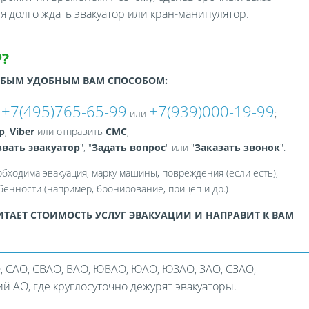
ся долго ждать эвакуатор или кран-манипулятор.
?
ЮБЫМ УДОБНЫМ ВАМ СПОСОБОМ:
+7(495)765-65-99
+7(939)000-19-99
:
или
;
p
,
Viber
или отправить
СМС
;
вать эвакуатор
", "
Задать вопрос
" или "
Заказать звонок
".
обходима эвакуация, марку машины, повреждения (если есть),
енности (например, бронирование, прицеп и др.)
ТАЕТ СТОИМОСТЬ УСЛУГ ЭВАКУАЦИИ И НАПРАВИТ К ВАМ
, САО, СВАО, ВАО, ЮВАО, ЮАО, ЮЗАО, ЗАО, СЗАО,
 АО, где круглосуточно дежурят эвакуаторы.