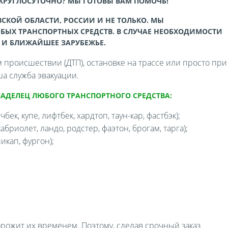
 КРУГЛОСУТОЧНО? МЫ ГОТОВЫ ВАМ ПОМОЧЬ!
СКОЙ ОБЛАСТИ, РОССИИ И НЕ ТОЛЬКО. МЫ
БЫХ ТРАНСПОРТНЫХ СРЕДСТВ. В СЛУЧАЕ НЕОБХОДИМОСТИ
 И БЛИЖАЙШЕЕ ЗАРУБЕЖЬЕ.
происшествии (ДТП), остановке на трассе или просто при
а служба эвакуации.
ЛАДЕЛЕЦ ЛЮБОГО ТРАНСПОРТНОГО СРЕДСТВА:
бек, купе, лифтбек, хардтоп, таун-кар, фастбэк);
бриолет, ландо, родстер, фаэтон, брогам, тарга);
икап, фургон);
орожит их временем. Поэтому, сделав срочный заказ