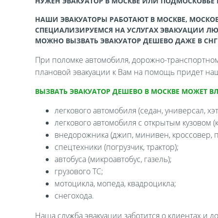
НУЖЕН ЭВАКУАТОР В МОСКВЕ ИЛИ ПОДМОСКОВЬЕ
НАШИ ЭВАКУАТОРЫ РАБОТАЮТ В МОСКВЕ, МОСКОВ
СПЕЦИАЛИЗИРУЕМСЯ НА УСЛУГАХ ЭВАКУАЦИИ ЛЮ
МОЖНО ВЫЗВАТЬ ЭВАКУАТОР ДЕШЕВО ДАЖЕ В СНГ
При поломке автомобиля, дорожно-транспортном 
плановой эвакуации к Вам на помощь придет наш
ВЫЗВАТЬ ЭВАКУАТОР ДЕШЕВО В МОСКВЕ МОЖЕТ В
легкового автомобиля (седан, универсал, хэтч
легкового автомобиля с открытым кузовом (ка
внедорожника (джип, минивен, кроссовер, п
спецтехники (погрузчик, трактор);
автобуса (микроавтобус, газель);
грузового ТС;
мотоцикла, мопеда, квадроцикла;
снегохода.
Наша служба эвакуации заботится о клиентах и д