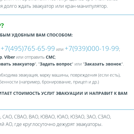
ся долго ждать эвакуатор или кран-манипулятор.
?
ЮБЫМ УДОБНЫМ ВАМ СПОСОБОМ:
+7(495)765-65-99
+7(939)000-19-99
:
или
;
p
,
Viber
или отправить
СМС
;
вать эвакуатор
", "
Задать вопрос
" или "
Заказать звонок
".
обходима эвакуация, марку машины, повреждения (если есть),
енности (например, бронирование, прицеп и др.)
ТАЕТ СТОИМОСТЬ УСЛУГ ЭВАКУАЦИИ И НАПРАВИТ К ВАМ
, САО, СВАО, ВАО, ЮВАО, ЮАО, ЮЗАО, ЗАО, СЗАО,
 АО, где круглосуточно дежурят эвакуаторы.