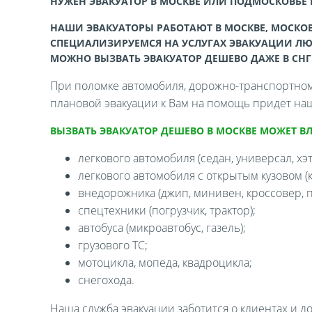
НУЖЕН ЭВАКУАТОР В МОСКВЕ ИЛИ ПОДМОСКОВЬЕ
НАШИ ЭВАКУАТОРЫ РАБОТАЮТ В МОСКВЕ, МОСКОВ
СПЕЦИАЛИЗИРУЕМСЯ НА УСЛУГАХ ЭВАКУАЦИИ ЛЮ
МОЖНО ВЫЗВАТЬ ЭВАКУАТОР ДЕШЕВО ДАЖЕ В СНГ
При поломке автомобиля, дорожно-транспортном 
плановой эвакуации к Вам на помощь придет наш
ВЫЗВАТЬ ЭВАКУАТОР ДЕШЕВО В МОСКВЕ МОЖЕТ В
легкового автомобиля (седан, универсал, хэтч
легкового автомобиля с открытым кузовом (ка
внедорожника (джип, минивен, кроссовер, п
спецтехники (погрузчик, трактор);
автобуса (микроавтобус, газель);
грузового ТС;
мотоцикла, мопеда, квадроцикла;
снегохода.
Наша служба эвакуации заботится о клиентах и д