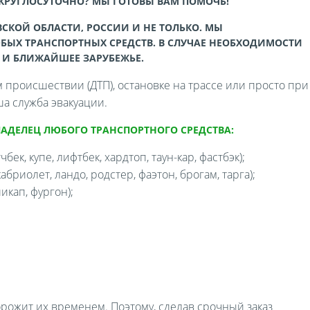
 КРУГЛОСУТОЧНО? МЫ ГОТОВЫ ВАМ ПОМОЧЬ!
СКОЙ ОБЛАСТИ, РОССИИ И НЕ ТОЛЬКО. МЫ
БЫХ ТРАНСПОРТНЫХ СРЕДСТВ. В СЛУЧАЕ НЕОБХОДИМОСТИ
 И БЛИЖАЙШЕЕ ЗАРУБЕЖЬЕ.
происшествии (ДТП), остановке на трассе или просто при
а служба эвакуации.
ЛАДЕЛЕЦ ЛЮБОГО ТРАНСПОРТНОГО СРЕДСТВА:
бек, купе, лифтбек, хардтоп, таун-кар, фастбэк);
бриолет, ландо, родстер, фаэтон, брогам, тарга);
икап, фургон);
орожит их временем. Поэтому, сделав срочный заказ