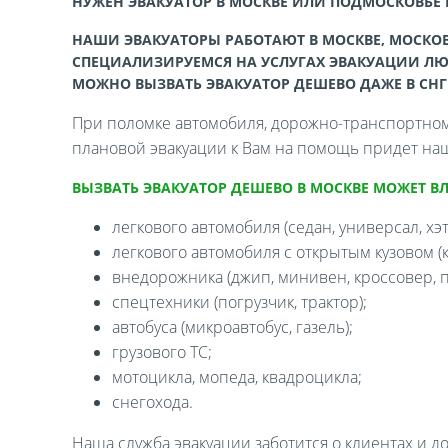
НУЖЕН ЭВАКУАТОР В МОСКВЕ ИЛИ ПОДМОСКОВЬЕ
НАШИ ЭВАКУАТОРЫ РАБОТАЮТ В МОСКВЕ, МОСКОВ
СПЕЦИАЛИЗИРУЕМСЯ НА УСЛУГАХ ЭВАКУАЦИИ ЛЮ
МОЖНО ВЫЗВАТЬ ЭВАКУАТОР ДЕШЕВО ДАЖЕ В СНГ
При поломке автомобиля, дорожно-транспортном 
плановой эвакуации к Вам на помощь придет наш
ВЫЗВАТЬ ЭВАКУАТОР ДЕШЕВО В МОСКВЕ МОЖЕТ В
легкового автомобиля (седан, универсал, хэтч
легкового автомобиля с открытым кузовом (ка
внедорожника (джип, минивен, кроссовер, п
спецтехники (погрузчик, трактор);
автобуса (микроавтобус, газель);
грузового ТС;
мотоцикла, мопеда, квадроцикла;
снегохода.
Наша служба эвакуации заботится о клиентах и д