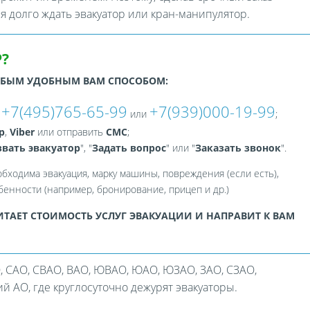
ся долго ждать эвакуатор или кран-манипулятор.
?
ЮБЫМ УДОБНЫМ ВАМ СПОСОБОМ:
+7(495)765-65-99
+7(939)000-19-99
:
или
;
p
,
Viber
или отправить
СМС
;
вать эвакуатор
", "
Задать вопрос
" или "
Заказать звонок
".
обходима эвакуация, марку машины, повреждения (если есть),
енности (например, бронирование, прицеп и др.)
ТАЕТ СТОИМОСТЬ УСЛУГ ЭВАКУАЦИИ И НАПРАВИТ К ВАМ
, САО, СВАО, ВАО, ЮВАО, ЮАО, ЮЗАО, ЗАО, СЗАО,
 АО, где круглосуточно дежурят эвакуаторы.