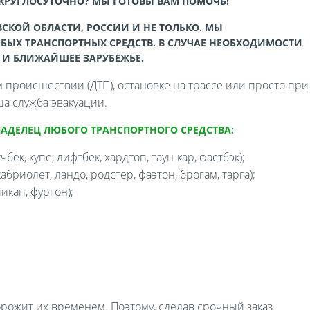
 КРУГЛОСУТОЧНО? МЫ ГОТОВЫ ВАМ ПОМОЧЬ!
СКОЙ ОБЛАСТИ, РОССИИ И НЕ ТОЛЬКО. МЫ
БЫХ ТРАНСПОРТНЫХ СРЕДСТВ. В СЛУЧАЕ НЕОБХОДИМОСТИ
 И БЛИЖАЙШЕЕ ЗАРУБЕЖЬЕ.
происшествии (ДТП), остановке на трассе или просто при
а служба эвакуации.
ЛАДЕЛЕЦ ЛЮБОГО ТРАНСПОРТНОГО СРЕДСТВА:
бек, купе, лифтбек, хардтоп, таун-кар, фастбэк);
бриолет, ландо, родстер, фаэтон, брогам, тарга);
икап, фургон);
орожит их временем. Поэтому, сделав срочный заказ